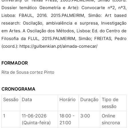
University of Texas Press, 2005.PALMEIRIM, Simão (coord.
Dossier temático Geometria e Arte): Convocarte nº2, nº3,
Lisboa: FBAUL, 2016. 2015.PALMEIRIM, Simão: Art based
research: Oscilação, ambivalência e surpresa, Investigação
em Artes. A Oscilação dos Métodos, Lisboa: Ed. do Centro de
Filosofia da FLUL, 2015.PALMEIRIM, Simão; FREITAS, Pedro
(coord.): https://gulbenkian.pt/almada-comecar/
FORMADOR
Rita de Sousa cortez Pinto
CRONOGRAMA
Sessão
Data
Horário
Duração
Tipo de
sessão
1
11-06-2026
18:00 -
3:00
Online
(Quinta-feira)
21:00
síncrona