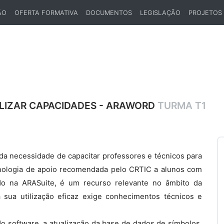
ÃO
OFERTA FORMATIVA
DOCUMENTOS
LEGISLAÇÃO
PROJETOS
LIZAR CAPACIDADES - ARAWORD
TURMA T1
a necessidade de capacitar professores e técnicos para
cnologia de apoio recomendada pelo CRTIC a alunos com
ado na ARASuite, é um recurso relevante no âmbito da
 sua utilização eficaz exige conhecimentos técnicos e
o software, a atualização da base de dados de símbolos,