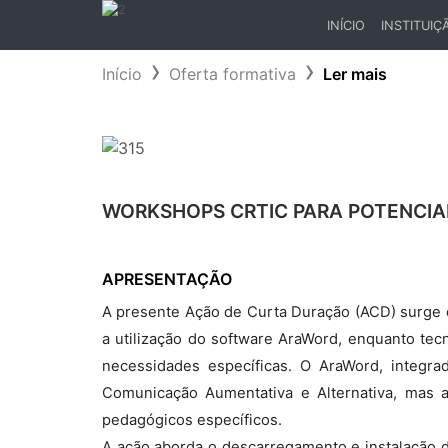
INÍCIO
INSTITUIÇ
(CURRENT)
Início
Oferta formativa
Ler mais
WORKSHOPS CRTIC PARA POTENCIA
APRESENTAÇÃO
A presente Ação de Curta Duração (ACD) surge d
a utilização do software AraWord, enquanto te
necessidades específicas. O AraWord, integr
Comunicação Aumentativa e Alternativa, mas a
pedagógicos específicos.
A ação aborda o descarregamento e instalação d