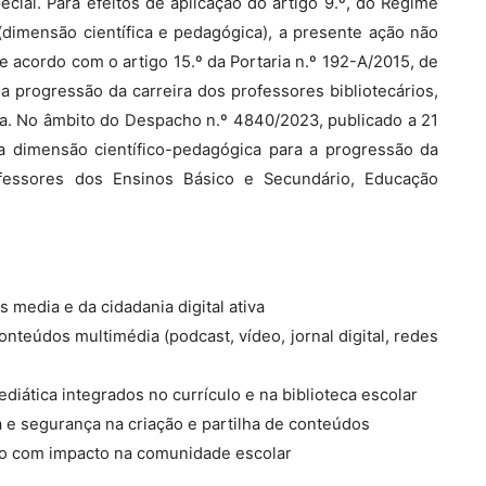
ial. Para efeitos de aplicação do artigo 9.º, do Regime
dimensão científica e pedagógica), a presente ação não
e acordo com o artigo 15.º da Portaria n.º 192-A/2015, de
a progressão da carreira dos professores bibliotecários,
ca. No âmbito do Despacho n.º 4840/2023, publicado a 21
a dimensão científico-pedagógica para a progressão da
ofessores dos Ensinos Básico e Secundário, Educação
media e da cidadania digital ativa
onteúdos multimédia (podcast, vídeo, jornal digital, redes
ediática integrados no currículo e na biblioteca escolar
a e segurança na criação e partilha de conteúdos
ão com impacto na comunidade escolar