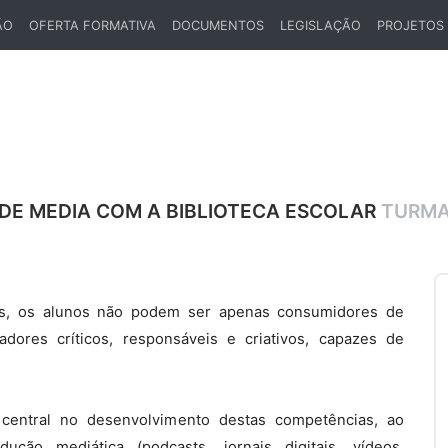
ÃO
OFERTA FORMATIVA
DOCUMENTOS
LEGISLAÇÃO
PROJETOS
 DE MEDIA COM A BIBLIOTECA ESCOLAR
TURMA
is, os alunos não podem ser apenas consumidores de
dores críticos, responsáveis e criativos, capazes de
 central no desenvolvimento destas competências, ao
dução mediática (podcasts, jornais digitais, vídeos,