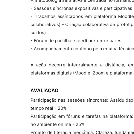
A metodologia será ativa e centrada no formand
- Sessões síncronas expositivas e participativas
- Trabalhos assíncronos em plataforma Moodle
colaborativos) - Criação colaborativa de protótip
curtos)
- Fórum de partilha e feedback entre pares
- Acompanhamento contínuo pela equipa técnic
A ação decorre integralmente a distância, e
plataformas digitais (Moodle, Zoom e plataform
AVALIAÇÃO
Participação nas sessões síncronas: Assiduida
tempo real - 20%
Participação em fóruns e tarefas na plataforma:
no ambiente online - 25%
Projeto de literacia mediática: Clareza, fundame