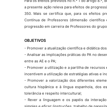
Para os efeitos previstos no n.º 1 do artigo 8.º
a presente ação releva para efeitos de progres
350. Mais se certifica que, para os efeitos p
Contínua de Professores (dimensão científica 
progressão em carreira de Professores do grupo
OBJETIVOS
- Promover a atualização científica e didática do
- Analisar as implicações práticas do PA no des
entre as AE e o PA;
- Promover a utilização e a partilha de recurso
incentivem a utilização de estratégias ativas e in
- Promover a valorização dos diferentes elemen
cultura hispânica e à língua espanhola, dos es
tolerância e respeito intercultural;
- Rever a linguagem e os papéis da interação
simples e eficaz (instruções, trabalho de pares/gr