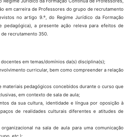
, do Regime Jurídico da Formação Contínua de Professores,
são em carreira de Professores do grupo de recrutamento
revistos no artigo 9.º, do Regime Jurídico da Formação
e pedagógica), a presente ação releva para efeitos de
 de recrutamento 350.
s docentes em temas/domínios da(s) disciplina(s);
envolvimento curricular, bem como compreender a relação
s e materiais pedagógicos concebidos durante o curso que
clusivas, em contexto de sala de aula;
tos da sua cultura, identidade e língua por oposição à
paços de realidades culturais diferentes e atitudes de
 organizacional na sala de aula para uma comunicação
upo, etc.);