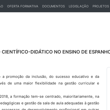
ÃO
OFERTA FORMATIVA
DOCUMENTOS
LEGISLAÇÃO
PROJETOS
CIENTÍFICO-DIDÁTICO NO ENSINO DE ESPANH
o a promoção da inclusão, do sucesso educativo e da
vés de uma maior flexibilidade na gestão curricular e
018, a formação tem-se centrado, maioritariamente, na
pedagógicas e gestão da sala de aula adequadas à gestão
 os processos de desenvolvimento profissional em outras